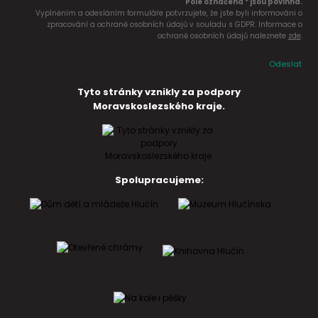
Pole označena * jsou povinná.
Vyplněním a odesláním formuláře potvrzujete, že jste byli informováni o
zpracování a ochraně osobních údajů v souladu s GDPR. Informace o
ochraně osobních údajů naleznete
zde
.
Odeslat
Tyto stránky vznikly za podpory
Moravskoslezského kraje.
Spolupracujeme: