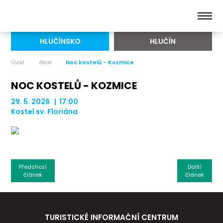
HLUČÍNSKO
HLUČÍN
Úvod
Akce
Noc kostelů - Kozmice
NOC KOSTELŮ - KOZMICE
29. 5. 2026 | 17:00
Kostel sv. Floriána
Předchozí
Další
článek
článek
TURISTICKÉ INFORMAČNÍ CENTRUM