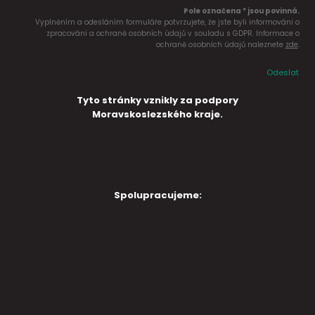
Pole označena * jsou povinná.
Vyplněním a odesláním formuláře potvrzujete, že jste byli informováni o
zpracování a ochraně osobních údajů v souladu s GDPR. Informace o
ochraně osobních údajů naleznete
zde
.
Odeslat
Tyto stránky vznikly za podpory
Moravskoslezského kraje.
Spolupracujeme: