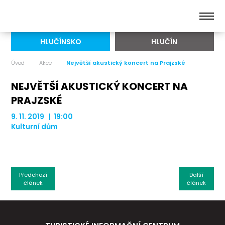
HLUČÍNSKO
HLUČÍN
Úvod
Akce
Největší akustický koncert na Prajzské
NEJVĚTŠÍ AKUSTICKÝ KONCERT NA
PRAJZSKÉ
9. 11. 2019 | 19:00
Kulturní dům
Předchozí
Další
článek
článek