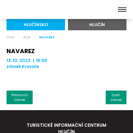
HLUČÍNSKO
HLUČÍN
Úvod
Akce
NAVAREZ
NAVAREZ
13. 10. 2023 | 19:00
zámek Kravaře
Předchozí
Další
článek
článek
TURISTICKÉ INFORMAČNÍ CENTRUM
HLUČÍN