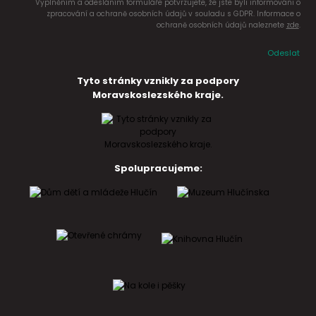
Vyplněním a odesláním formuláře potvrzujete, že jste byli informováni o
zpracování a ochraně osobních údajů v souladu s GDPR. Informace o
ochraně osobních údajů naleznete
zde
.
Odeslat
Tyto stránky vznikly za podpory
Moravskoslezského kraje.
Spolupracujeme: