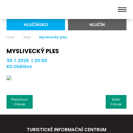
HLUČÍNSKO
HLUČÍN
Úvod
Akce
Myslivecký ples
MYSLIVECKÝ PLES
30. 1. 2026 | 20:00
KD Oldřišov
Předchozí
Další
článek
článek
TURISTICKÉ INFORMAČNÍ CENTRUM