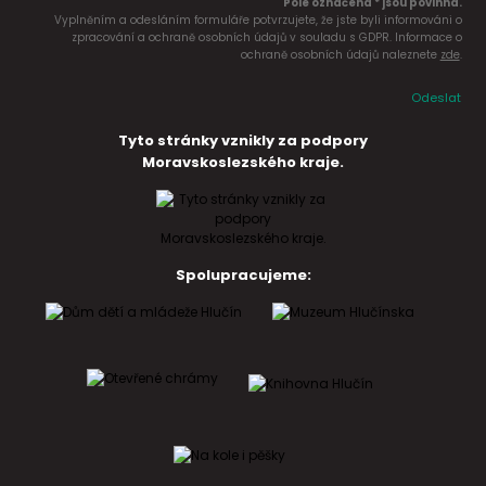
Pole označena * jsou povinná.
Vyplněním a odesláním formuláře potvrzujete, že jste byli informováni o
zpracování a ochraně osobních údajů v souladu s GDPR. Informace o
ochraně osobních údajů naleznete
zde
.
Odeslat
Tyto stránky vznikly za podpory
Moravskoslezského kraje.
Spolupracujeme: