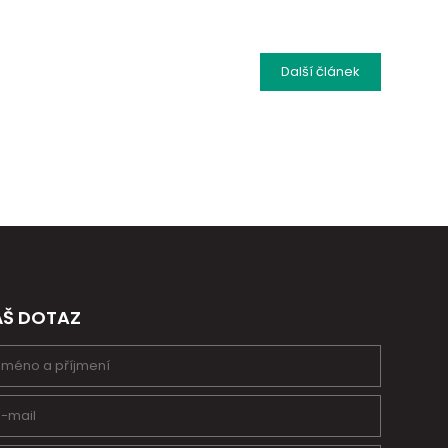
Další
článek
ÁŠ DOTAZ