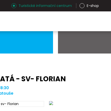
Turistické informační centrum
E-shop
ATÁ - SV- FLORIAN
 8:30
Matouše