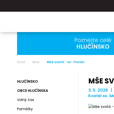
Poznejte celé
HLUČÍNSKO
Úvod
Akce
Mše svatá - sv- Florian
MŠE SV
HLUČÍNSKO
3. 5. 2026 |
OBCE HLUČÍNSKA
Kostel sv. 
Volný čas
Památky