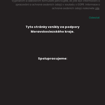
Vyplněním a odesláním formuláře potvrzujete, že jste byli informováni o
zpracování a ochraně osobních údajů v souladu s GDPR. Informace o
ochraně osobních údajů naleznete
zde
.
Odeslat
Tyto stránky vznikly za podpory
Moravskoslezského kraje.
Spolupracujeme: