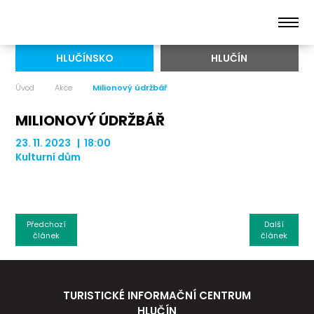
HLUČÍNSKO
HLUČÍN
Úvod
Akce
Milionový údržbář
MILIONOVÝ ÚDRŽBÁŘ
23. 11. 2023 | 18:00
Kulturní dům
Předchozí
Další
článek
článek
TURISTICKÉ INFORMAČNÍ CENTRUM
HLUČÍN