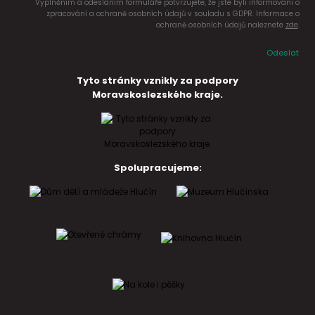
Vyplněním a odesláním formuláře potvrzujete, že jste byli informováni o
zpracování a ochraně osobních údajů v souladu s GDPR. Informace o
ochraně osobních údajů naleznete
zde
.
Odeslat
Tyto stránky vznikly za podpory
Moravskoslezského kraje.
Spolupracujeme: