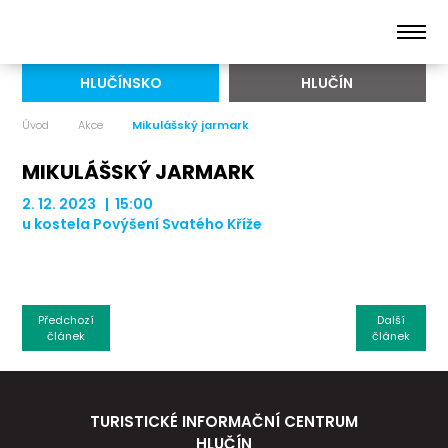
HLUČÍNSKO
HLUČÍN
Úvod
Akce
Mikulášský jarmark
MIKULÁŠSKÝ JARMARK
2. 12. 2023 | 15:00
u kostela Povýšení Svatého Kříže
Předchozí
Další
článek
článek
TURISTICKÉ INFORMAČNÍ CENTRUM
HLUČÍN