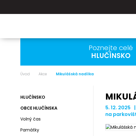
Poznejte celé
HLUČÍNSKO
Úvod
Akce
Mikulášská nadílka
MIKUL
HLUČÍNSKO
5. 12. 2025 
OBCE HLUČÍNSKA
na parkovišt
Volný čas
Památky