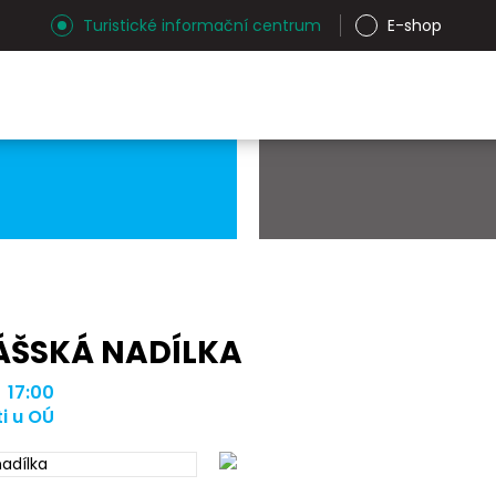
Turistické informační centrum
E-shop
ÁŠSKÁ NADÍLKA
| 17:00
i u OÚ