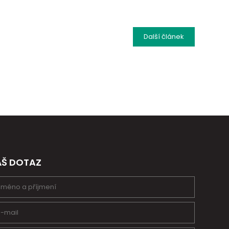
Další
článek
ÁŠ DOTAZ