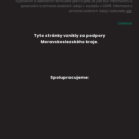
Vyplněním a odesláním formuláře potvrzujete, že jste byli informováni o
zpracování a ochraně osobních údajů v souladu s GDPR. Informace o
ochraně osobních údajů naleznete
zde
.
Odeslat
Tyto stránky vznikly za podpory
Moravskoslezského kraje.
Spolupracujeme: