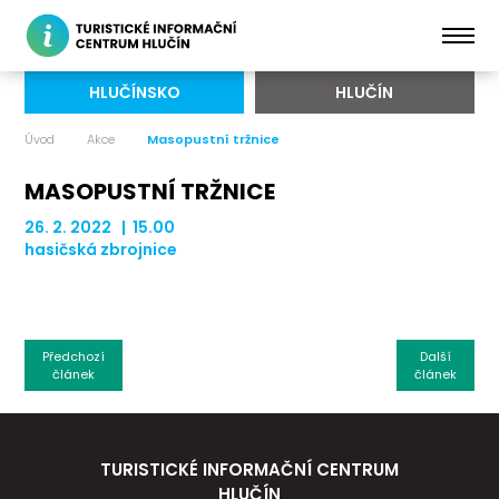
HLUČÍNSKO
HLUČÍN
Úvod
Akce
Masopustní tržnice
MASOPUSTNÍ TRŽNICE
26. 2. 2022 | 15.00
hasičská zbrojnice
Předchozí
Další
článek
článek
TURISTICKÉ INFORMAČNÍ CENTRUM
HLUČÍN