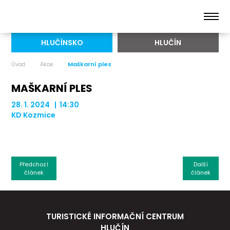
HLUČÍNSKO
HLUČÍN
Úvod
Akce
Maškarní ples
MAŠKARNÍ PLES
28. 1. 2024 | 14:30
KD Kozmice
Předchozí
Další
článek
článek
TURISTICKÉ INFORMAČNÍ CENTRUM
HLUČÍN