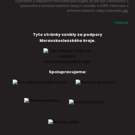
Vyplněním a odesláním formuláře potvrzujete, že jste byli informováni o
zpracování a ochraně osobních údajů v souladu s GDPR. Informace o
ochraně osobních údajů naleznete
zde
.
Odeslat
Tyto stránky vznikly za podpory
Moravskoslezského kraje.
Spolupracujeme: