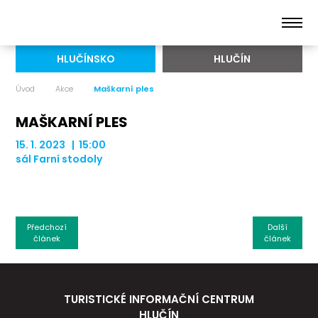
HLUČÍNSKO
HLUČÍN
Úvod
Akce
Maškarní ples
MAŠKARNÍ PLES
15. 1. 2023 | 15:00
sál Farní stodoly
Předchozí
Další
článek
článek
TURISTICKÉ INFORMAČNÍ CENTRUM
HLUČÍN