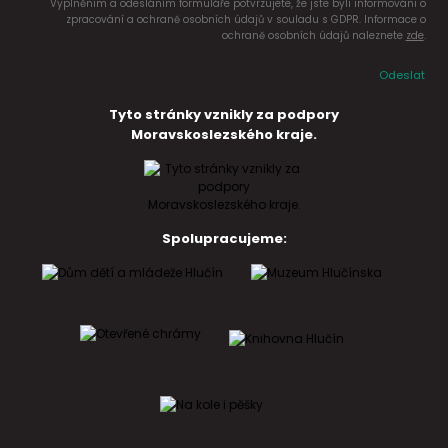
Vyplněním a odesláním formuláře potvrzujete, že jste byli informováni o
zpracování a ochraně osobních údajů v souladu s GDPR. Informace o
ochraně osobních údajů naleznete
zde
.
Odeslat
Tyto stránky vznikly za podpory
Moravskoslezského kraje.
Spolupracujeme: