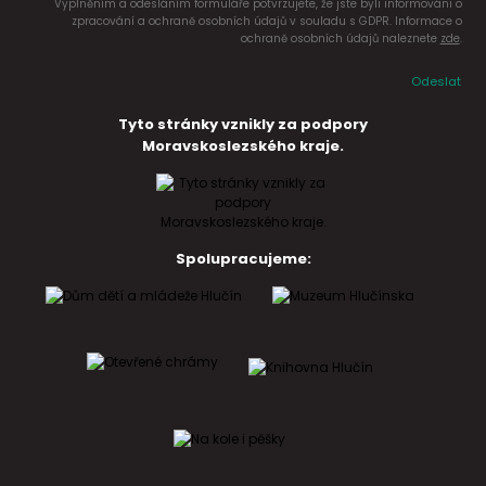
Vyplněním a odesláním formuláře potvrzujete, že jste byli informováni o
zpracování a ochraně osobních údajů v souladu s GDPR. Informace o
ochraně osobních údajů naleznete
zde
.
Odeslat
Tyto stránky vznikly za podpory
Moravskoslezského kraje.
Spolupracujeme: