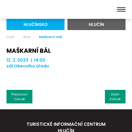
HLUČÍNSKO
HLUČÍN
Úvod
Akce
Maškarní bál
MAŠKARNÍ BÁL
12. 2. 2023 | 14:00
sál Obecního úřadu
Předchozí
Další
článek
článek
TURISTICKÉ INFORMAČNÍ CENTRUM
HLUČÍN