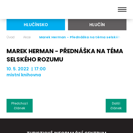
HLUČÍNSKO
HLUČÍN
Úvod
Akce
Marek Herman - Přednáška na téma selského roz
MAREK HERMAN - PŘEDNÁŠKA NA TÉMA
SELSKÉHO ROZUMU
10. 5. 2022 | 17:00
místní knihovna
Předchozí
Další
článek
článek