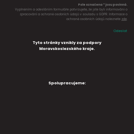
Pole označena * jsou povinná.
Vyplněním a odesláním formuláře potvrzujete, že jste byli informováni o
zpracování a ochraně osobních údajů v souladu s GDPR. Informace o
ochraně osobních údajů naleznete
zde
.
Odeslat
Tyto stránky vznikly za podpory
Moravskoslezského kraje.
Spolupracujeme: