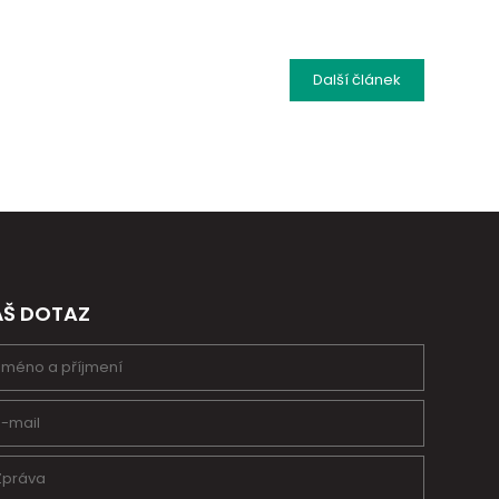
Další
článek
ÁŠ DOTAZ