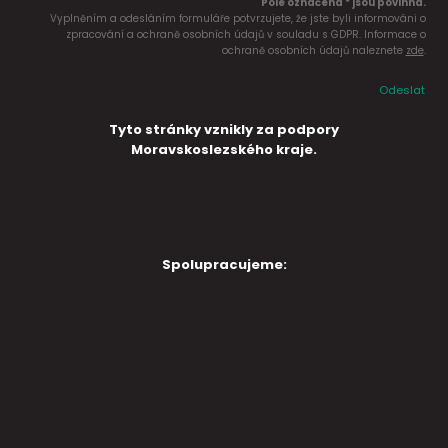
Pole označena * jsou povinná.
Vyplněním a odesláním formuláře potvrzujete, že jste byli informováni o
zpracování a ochraně osobních údajů v souladu s GDPR. Informace o
ochraně osobních údajů naleznete
zde
.
Odeslat
Tyto stránky vznikly za podpory
Moravskoslezského kraje.
Spolupracujeme: