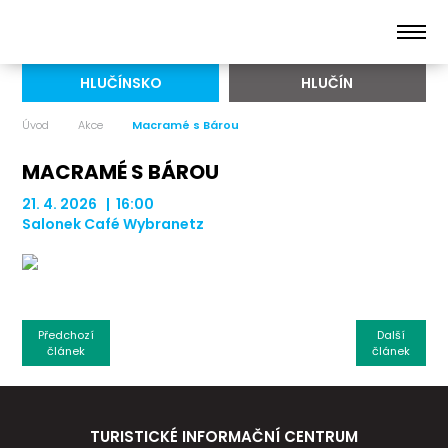
HLUČÍNSKO
HLUČÍN
Úvod
Akce
Macramé s Bárou
MACRAMÉ S BÁROU
21. 4. 2026 | 16:00
Salonek Café Wybranetz
Předchozí
Další
článek
článek
TURISTICKÉ INFORMAČNÍ CENTRUM