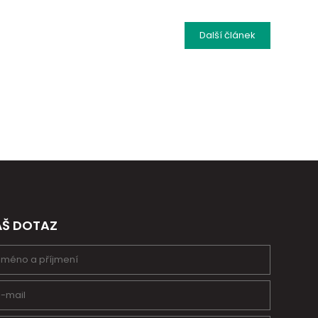
Další
článek
ÁŠ DOTAZ