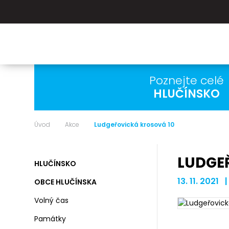
Poznejte celé
HLUČÍNSKO
Úvod
Akce
Ludgeřovická krosová 10
LUDGE
HLUČÍNSKO
13. 11. 2021 
OBCE HLUČÍNSKA
Volný čas
Památky