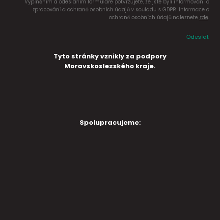
Vyplněním a odesláním formuláře potvrzujete, že jste byli informováni o
zpracování a ochraně osobních údajů v souladu s GDPR. Informace o
ochraně osobních údajů naleznete
zde
.
Odeslat
Tyto stránky vznikly za podpory
Moravskoslezského kraje.
Spolupracujeme: