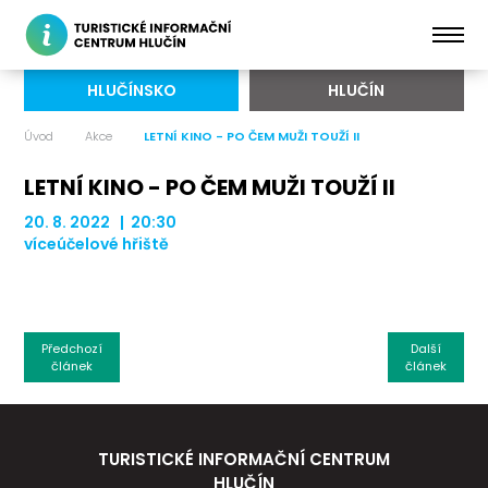
HLUČÍNSKO
HLUČÍN
Úvod
Akce
LETNÍ KINO - PO ČEM MUŽI TOUŽÍ II
LETNÍ KINO - PO ČEM MUŽI TOUŽÍ II
20. 8. 2022 | 20:30
víceúčelové hřiště
Předchozí
Další
článek
článek
TURISTICKÉ INFORMAČNÍ CENTRUM
HLUČÍN