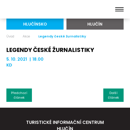
HLUČÍNSKO
HLUČÍN
Úvod
Akce
Legendy české žurnalistiky
LEGENDY ČESKÉ ŽURNALISTIKY
5. 10. 2021 | 18.00
KD
Předchozí
Další
článek
článek
TURISTICKÉ INFORMAČNÍ CENTRUM
HLUČÍN