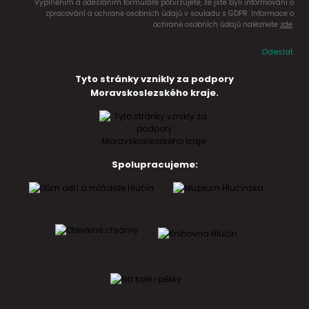
Vyplněním a odesláním formuláře potvrzujete, že jste byli informováni o
zpracování a ochraně osobních údajů v souladu s GDPR. Informace o
ochraně osobních údajů naleznete
zde
.
Odeslat
Tyto stránky vznikly za podpory
Moravskoslezského kraje.
Spolupracujeme: