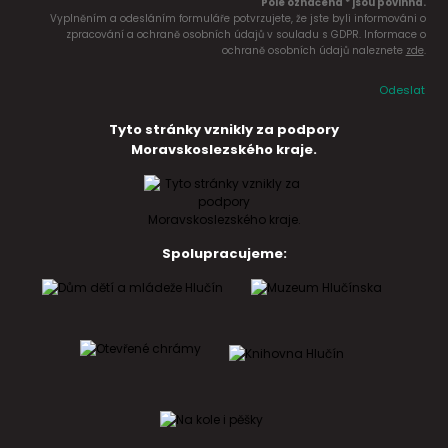
Pole označena * jsou povinná.
Vyplněním a odesláním formuláře potvrzujete, že jste byli informováni o
zpracování a ochraně osobních údajů v souladu s GDPR. Informace o
ochraně osobních údajů naleznete
zde
.
Odeslat
Tyto stránky vznikly za podpory
Moravskoslezského kraje.
Spolupracujeme: