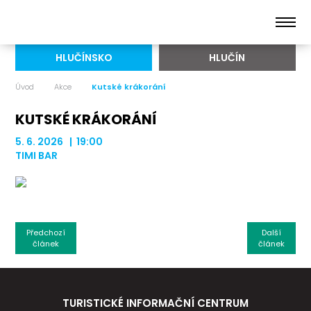
HLUČÍNSKO
HLUČÍN
Úvod
Akce
Kutské krákorání
KUTSKÉ KRÁKORÁNÍ
5. 6. 2026 | 19:00
TIMI BAR
Předchozí
Další
článek
článek
TURISTICKÉ INFORMAČNÍ CENTRUM