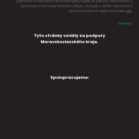
Vyplněním a odesláním formuláře potvrzujete, že jste byli informováni o
zpracování a ochraně osobních údajů v souladu s GDPR. Informace o
ochraně osobních údajů naleznete
zde
.
Odeslat
Tyto stránky vznikly za podpory
Moravskoslezského kraje.
Spolupracujeme: