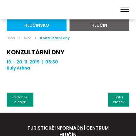
HLUČÍNSKO
HLUČÍN
Úvod
Akce
Konzultární dny
KONZULTÁRNÍ DNY
19. - 20. 11. 2019 | 08:30
Buly Aréna
Předchozí
Další
článek
článek
TURISTICKÉ INFORMAČNÍ CENTRUM
HLUČÍN