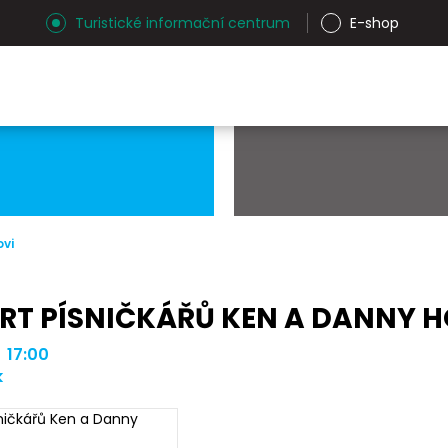
Turistické informační centrum
E-shop
ovi
RT PÍSNIČKÁŘŮ KEN A DANNY 
| 17:00
k