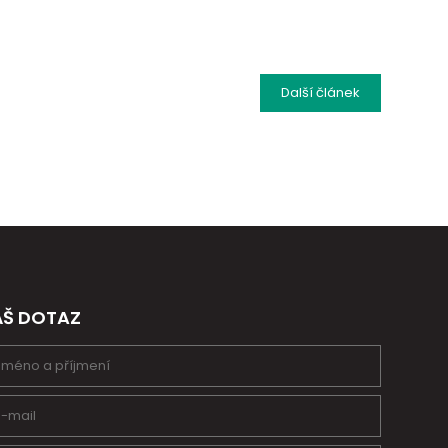
Další
článek
ÁŠ DOTAZ