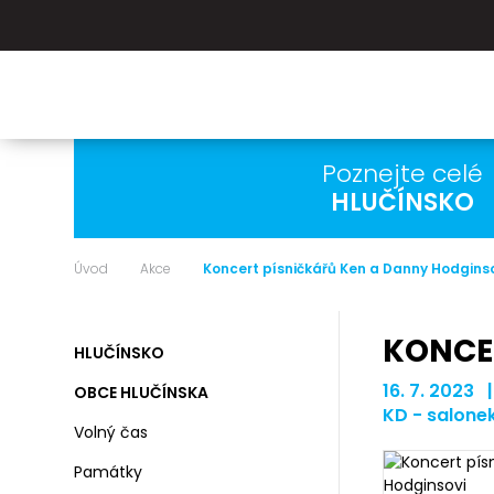
Poznejte celé
HLUČÍNSKO
Úvod
Akce
Koncert písničkářů Ken a Danny Hodgins
KONCE
HLUČÍNSKO
16. 7. 2023 
OBCE HLUČÍNSKA
KD - salone
Volný čas
Památky