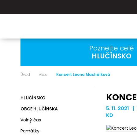
Poznejte celé
HLUČÍNSKO
Úvod
Akce
Koncert Leona Machálková
KONCE
HLUČÍNSKO
5. 11. 2021 |
OBCE HLUČÍNSKA
KD
Volný čas
Památky