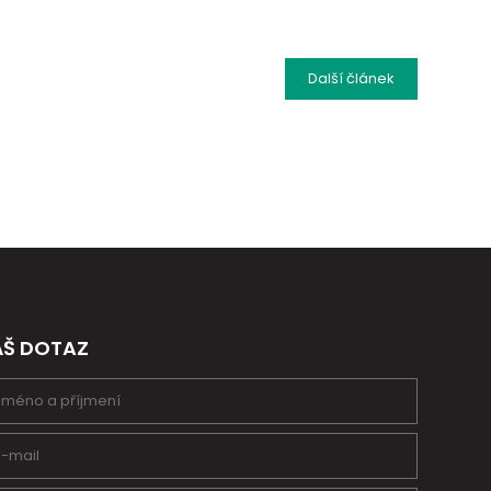
Další
článek
ÁŠ DOTAZ