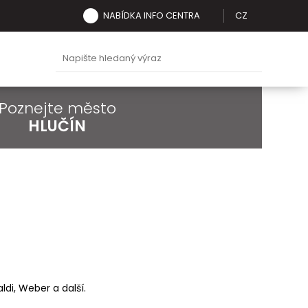
NABÍDKA INFO CENTRA
CZ
Poznejte město
HLUČÍN
ldi, Weber a další.