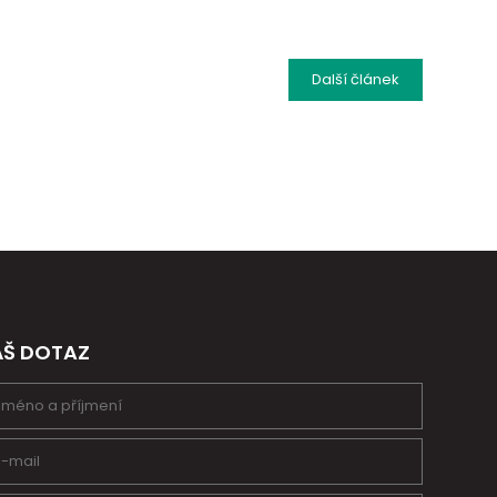
Další
článek
ÁŠ DOTAZ