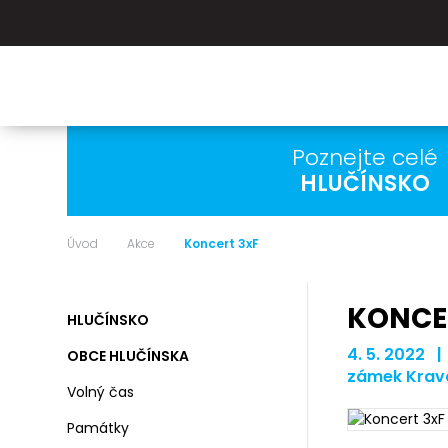
Poznejte celé
HLUČÍNSKO
Úvod
Akce
Koncert 3xF
KONCE
HLUČÍNSKO
4. 5. 2022 |
OBCE HLUČÍNSKA
zámek Krav
Volný čas
Památky