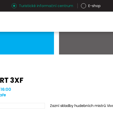
Turistické informační centrum
E-shop
RT 3XF
 16:00
aře
Zazní skladby hudebních mistrů Viva