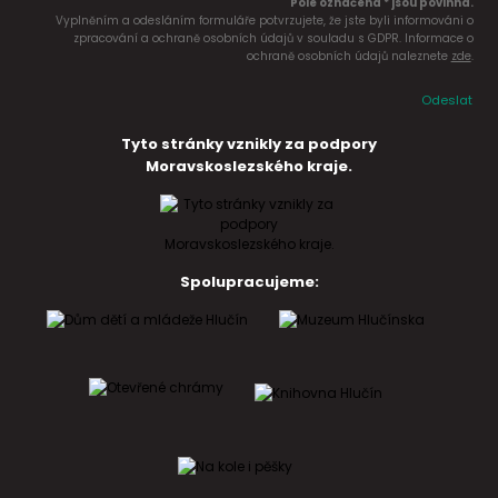
Pole označena * jsou povinná.
Vyplněním a odesláním formuláře potvrzujete, že jste byli informováni o
zpracování a ochraně osobních údajů v souladu s GDPR. Informace o
ochraně osobních údajů naleznete
zde
.
Odeslat
Tyto stránky vznikly za podpory
Moravskoslezského kraje.
Spolupracujeme: