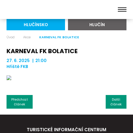
HLUČÍNSKO
HLUČÍN
Úvod
Akce
KARNEVAL FK BOLATICE
KARNEVAL FK BOLATICE
27. 6. 2025 | 21:00
Hřiště FKB
Předchozí
Další
článek
článek
TURISTICKÉ INFORMAČNÍ CENTRUM