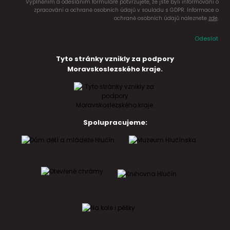
Vyplněním a odesláním formuláře potvrzujete, že jste byli informováni o
zpracování a ochraně osobních údajů v souladu s GDPR. Informace o
ochraně osobních údajů naleznete
zde
.
Odeslat
Tyto stránky vznikly za podpory
Moravskoslezského kraje.
Spolupracujeme: