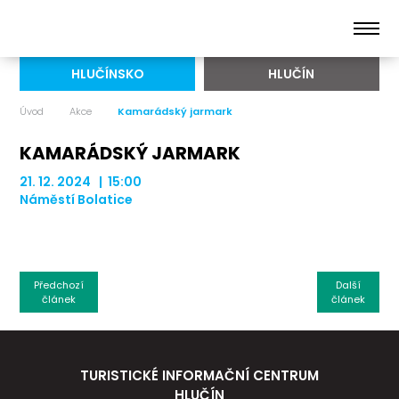
HLUČÍNSKO
HLUČÍN
Úvod
Akce
Kamarádský jarmark
KAMARÁDSKÝ JARMARK
21. 12. 2024 | 15:00
Náměstí Bolatice
Předchozí
Další
článek
článek
TURISTICKÉ INFORMAČNÍ CENTRUM
HLUČÍN