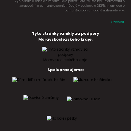
Vyplněním a odesláním formuláře potvrzujete, že jste byli informováni o
zpracování a ochraně osobních údajů v souladu s GDPR. Informace o
ochraně osobních údajů naleznete
zde
.
Odeslat
Tyto stránky vznikly za podpory
Moravskoslezského kraje.
Spolupracujeme: