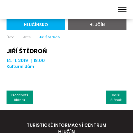
HLUČÍNSKO
HLUČÍN
Úvod
Akce
Jiří Štědroň
JIŘÍ ŠTĚDROŇ
14. 11. 2019 | 18:00
Kulturní dům
Předchozí
Další
článek
článek
TURISTICKÉ INFORMAČNÍ CENTRUM
HLUČÍN