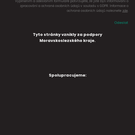
Vyplněním a odesláním formuláře potvrzujete, že jste byli informováni o
zpracování a ochraně osobních údajů v souladu s GDPR. Informace o
ochraně osobních údajů naleznete
zde
.
Odeslat
Tyto stránky vznikly za podpory
Moravskoslezského kraje.
Spolupracujeme: