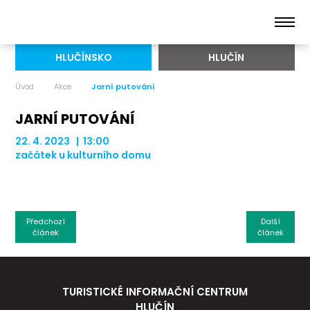
HLUČÍNSKO
HLUČÍN
Úvod
Akce
Jarní putování
JARNÍ PUTOVÁNÍ
22. 4. 2023 | 13:00
začátek u kulturního domu
Předchozí
Další
článek
článek
TURISTICKÉ INFORMAČNÍ CENTRUM
HLUČÍN