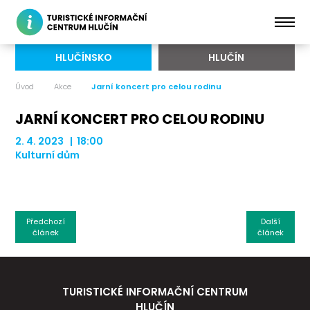
HLUČÍNSKO
HLUČÍN
Úvod
Akce
Jarní koncert pro celou rodinu
JARNÍ KONCERT PRO CELOU RODINU
2. 4. 2023 | 18:00
Kulturní dům
Předchozí
Další
článek
článek
TURISTICKÉ INFORMAČNÍ CENTRUM
HLUČÍN