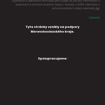
Vyplněním a odesláním formuláře potvrzujete, že jste byli informováni o
zpracování a ochraně osobních údajů v souladu s GDPR. Informace o
ochraně osobních údajů naleznete
zde
.
Odeslat
Tyto stránky vznikly za podpory
Moravskoslezského kraje.
Spolupracujeme: