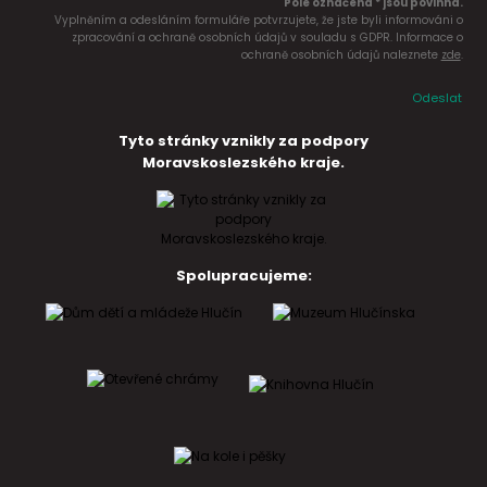
Pole označena * jsou povinná.
Vyplněním a odesláním formuláře potvrzujete, že jste byli informováni o
zpracování a ochraně osobních údajů v souladu s GDPR. Informace o
ochraně osobních údajů naleznete
zde
.
Odeslat
Tyto stránky vznikly za podpory
Moravskoslezského kraje.
Spolupracujeme: