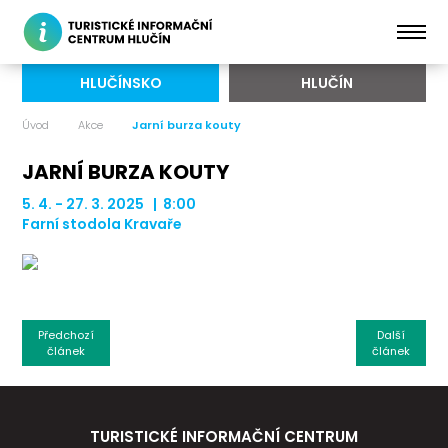
HLUČÍNSKO
HLUČÍN
Úvod
Akce
Jarní burza kouty
JARNÍ BURZA KOUTY
5. 4. - 27. 3. 2025 | 8:00
Farní stodola Kravaře
Předchozí
Další
článek
článek
TURISTICKÉ INFORMAČNÍ CENTRUM