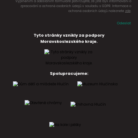
Vyplněním a odesláním formuláře potvrzujete, že jste byli informováni o
zpracování a ochraně osobních údajů v souladu s GDPR. Informace o
ochraně osobních údajů naleznete
zde
.
Odeslat
Tyto stránky vznikly za podpory
Moravskoslezského kraje.
Spolupracujeme: