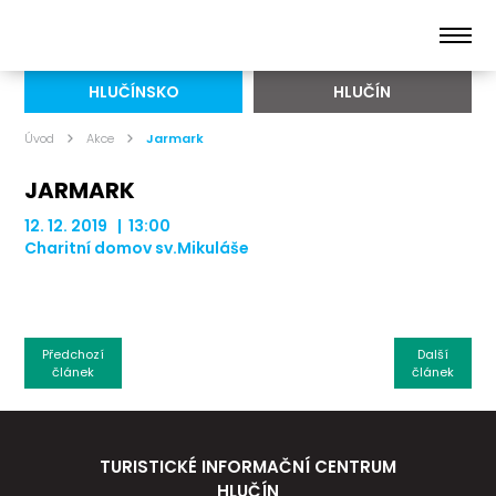
HLUČÍNSKO
HLUČÍN
Úvod
Akce
Jarmark
JARMARK
12. 12. 2019 | 13:00
Charitní domov sv.Mikuláše
Předchozí
Další
článek
článek
TURISTICKÉ INFORMAČNÍ CENTRUM
HLUČÍN