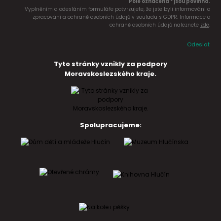
Pole označena * jsou povinná.
Vyplněním a odesláním formuláře potvrzujete, že jste byli informováni o
zpracování a ochraně osobních údajů v souladu s GDPR. Informace o
ochraně osobních údajů naleznete
zde
.
Odeslat
Tyto stránky vznikly za podpory
Moravskoslezského kraje.
Spolupracujeme: