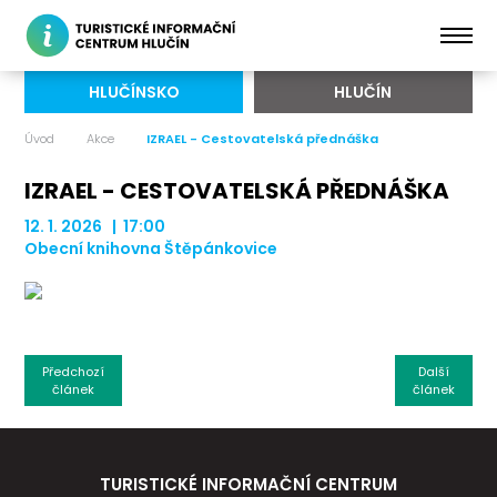
HLUČÍNSKO
HLUČÍN
Úvod
Akce
IZRAEL - Cestovatelská přednáška
IZRAEL - CESTOVATELSKÁ PŘEDNÁŠKA
12. 1. 2026 | 17:00
Obecní knihovna Štěpánkovice
Předchozí
Další
článek
článek
TURISTICKÉ INFORMAČNÍ CENTRUM