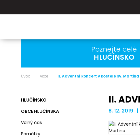
Poznejte celé
HLUČÍNSKO
Úvod
Akce
II. Adventní koncert v kostele sv. Martina
II. AD
HLUČÍNSKO
8. 12. 2019 |
OBCE HLUČÍNSKA
Volný čas
Památky