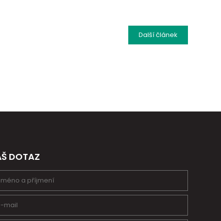
Další
článek
ÁŠ DOTAZ