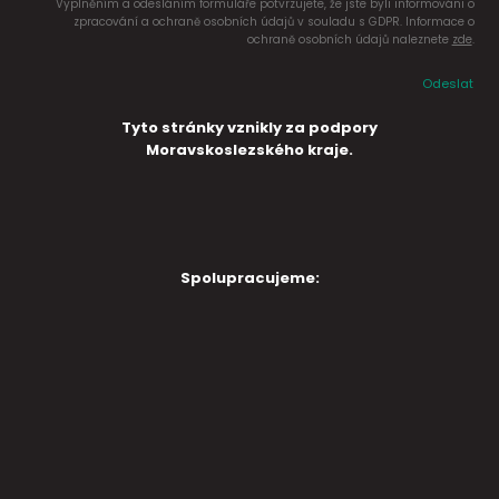
Vyplněním a odesláním formuláře potvrzujete, že jste byli informováni o
zpracování a ochraně osobních údajů v souladu s GDPR. Informace o
ochraně osobních údajů naleznete
zde
.
Odeslat
Tyto stránky vznikly za podpory
Moravskoslezského kraje.
Spolupracujeme: