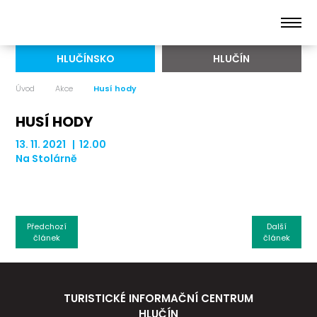
HLUČÍNSKO
HLUČÍN
Úvod
Akce
Husí hody
HUSÍ HODY
13. 11. 2021 | 12.00
Na Stolárně
Předchozí
Další
článek
článek
TURISTICKÉ INFORMAČNÍ CENTRUM
HLUČÍN