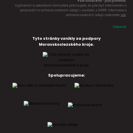
Pole označena * jsou povinná.
Vyplněním a odesláním formuláře potvrzujete, že jste byli informováni o
zpracování a ochraně osobních údajů v souladu s GDPR. Informace o
ochraně osobních údajů naleznete
zde
.
Odeslat
Tyto stránky vznikly za podpory
Moravskoslezského kraje.
Spolupracujeme: