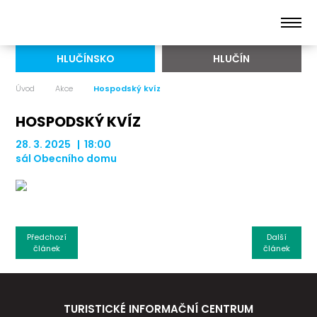
HLUČÍNSKO
HLUČÍN
Úvod
Akce
Hospodský kvíz
HOSPODSKÝ KVÍZ
28. 3. 2025 | 18:00
sál Obecního domu
Předchozí
Další
článek
článek
TURISTICKÉ INFORMAČNÍ CENTRUM