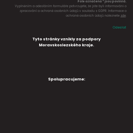
Pole označena * jsou povinná.
Vyplněním a odesláním formuláře potvrzujete, že jste byli informováni o
zpracování a ochraně osobních údajů v souladu s GDPR. Informace o
ochraně osobních údajů naleznete
zde
.
Odeslat
Tyto stránky vznikly za podpory
Moravskoslezského kraje.
Spolupracujeme: