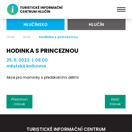
HLUČÍNSKO
HLUČÍN
Úvod
Akce
Hodinka s princeznou
HODINKA S PRINCEZNOU
25. 5. 2022 | 09:00
městská knihovna
Akce pro maminky s předškolními dětmi.
Předchozí
Další
článek
článek
TURISTICKÉ INFORMAČNÍ CENTRUM