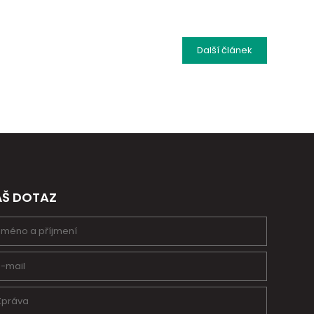
Další
článek
ÁŠ DOTAZ