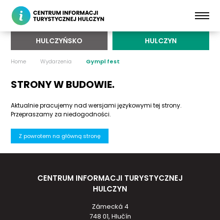
HULCZYŃSKO
HULCZYN
Home
Wydarzenia
Gympl fest
STRONY W BUDOWIE.
Aktualnie pracujemy nad wersjami językowymi tej strony.
Przepraszamy za niedogodności.
Z powrotem na główną stronę
CENTRUM INFORMACJI TURYSTYCZNEJ
HULCZYN
Zámecká 4
748 01, Hlučín