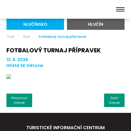
HLUČÍNSKO
HLUČÍN
Úvod
Akce
Fotbalový turnaj přípravek
FOTBALOVÝ TURNAJ PŘÍPRAVEK
13. 6. 2026
Hřiště SK Viktorie
Předchozí
Další
článek
článek
TURISTICKÉ INFORMAČNÍ CENTRUM