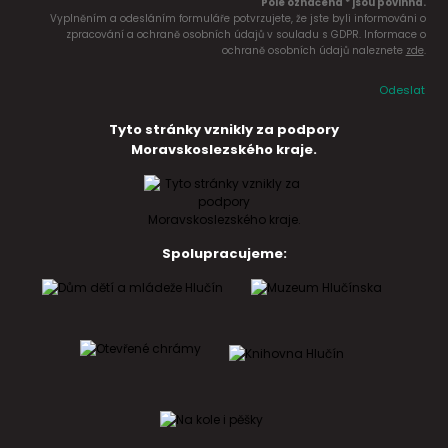
Pole označena * jsou povinná.
Vyplněním a odesláním formuláře potvrzujete, že jste byli informováni o
zpracování a ochraně osobních údajů v souladu s GDPR. Informace o
ochraně osobních údajů naleznete
zde
.
Odeslat
Tyto stránky vznikly za podpory
Moravskoslezského kraje.
Spolupracujeme: