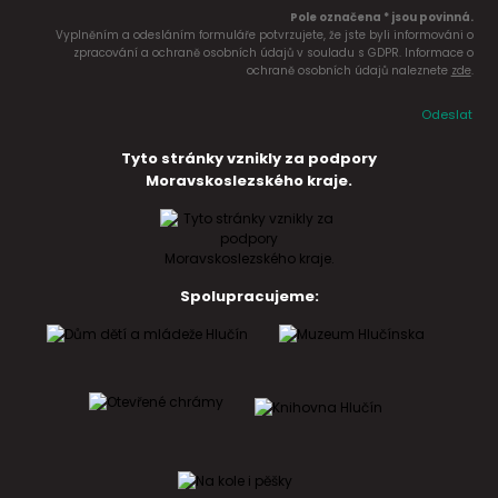
Pole označena * jsou povinná.
Vyplněním a odesláním formuláře potvrzujete, že jste byli informováni o
zpracování a ochraně osobních údajů v souladu s GDPR. Informace o
ochraně osobních údajů naleznete
zde
.
Odeslat
Tyto stránky vznikly za podpory
Moravskoslezského kraje.
Spolupracujeme: