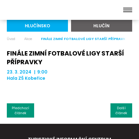
HLUČÍNSKO
HLUČÍN
Úvod
Akce
FINÁLE ZIMNÍ FOTBALOVÉ LIGY STARŠÍ PŘÍPRAVKY
FINÁLE ZIMNÍ FOTBALOVÉ LIGY STARŠÍ
PŘÍPRAVKY
23. 3. 2024 | 9:00
Hala ZŠ Kobeřice
Předchozí
Další
článek
článek