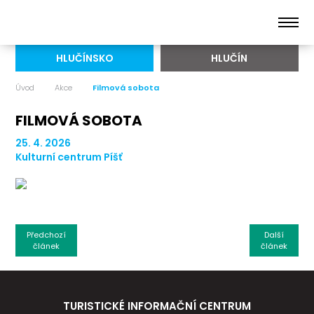
HLUČÍNSKO
HLUČÍN
Úvod
Akce
Filmová sobota
FILMOVÁ SOBOTA
25. 4. 2026
Kulturní centrum Píšť
Předchozí
Další
článek
článek
TURISTICKÉ INFORMAČNÍ CENTRUM