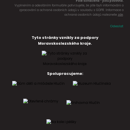
Pole označena * jsou povinná.
Vyplněním a odesláním formuláře potvrzujete, že jste byli informováni o
zpracování a ochraně osobních údajů v souladu s GDPR. Informace o
ochraně osobních údajů naleznete
zde
.
Odeslat
Tyto stránky vznikly za podpory
Moravskoslezského kraje.
Spolupracujeme: