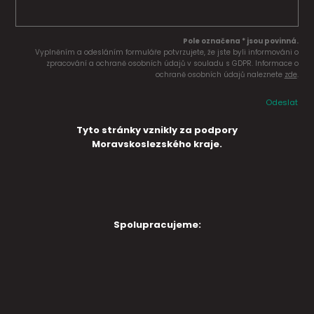
Pole označena * jsou povinná.
Vyplněním a odesláním formuláře potvrzujete, že jste byli informováni o
zpracování a ochraně osobních údajů v souladu s GDPR. Informace o
ochraně osobních údajů naleznete
zde
.
Odeslat
Tyto stránky vznikly za podpory
Moravskoslezského kraje.
Spolupracujeme: