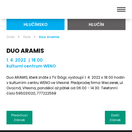
HLUČÍNSKO
HLUČÍN
Úvod
Akce
Duo Aramis
DUO ARAMIS
1. 4. 2022 | 18:00
kulturní centrum WENO
Duo ARAMIS, které znáte z TV Šlágr, vystoupí 1. 4. 2022 v 18:00 hodin
v kulturním centru WENO ve Vřesině. Předprodej firma Weczerek, ul.
Ovocná, Vřesina, ponděloí až pátek od 06:00 - 14:30. Telefonní
číslo 595031020, 777222568
Předchozí
Další
článek
článek