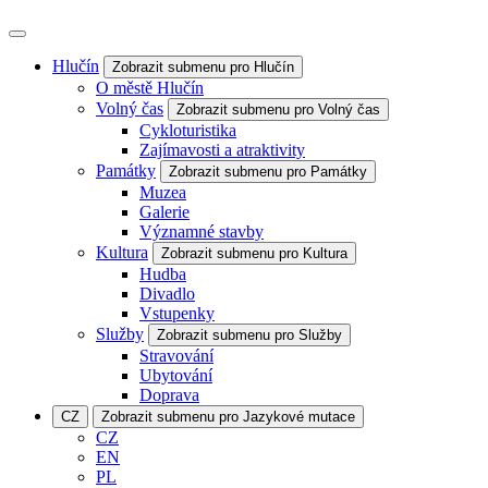
Hlučín
Zobrazit submenu pro Hlučín
O městě Hlučín
Volný čas
Zobrazit submenu pro Volný čas
Cykloturistika
Zajímavosti a atraktivity
Památky
Zobrazit submenu pro Památky
Muzea
Galerie
Významné stavby
Kultura
Zobrazit submenu pro Kultura
Hudba
Divadlo
Vstupenky
Služby
Zobrazit submenu pro Služby
Stravování
Ubytování
Doprava
CZ
Zobrazit submenu pro Jazykové mutace
CZ
EN
PL