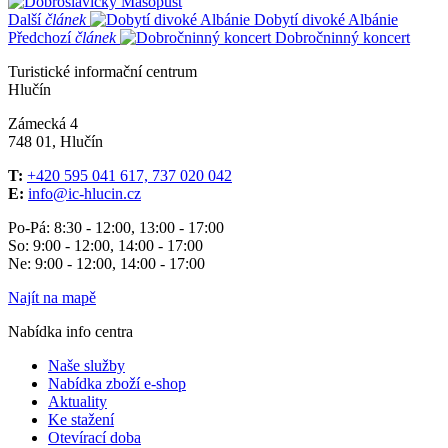
Další
článek
Dobytí divoké Albánie
Předchozí
článek
Dobročninný koncert
Turistické informační centrum
Hlučín
Zámecká 4
748 01, Hlučín
T:
+420 595 041 617, 737 020 042
E:
info@ic-hlucin.cz
Po-Pá: 8:30 - 12:00, 13:00 - 17:00
So: 9:00 - 12:00, 14:00 - 17:00
Ne: 9:00 - 12:00, 14:00 - 17:00
Najít na mapě
Nabídka info centra
Naše služby
Nabídka zboží e-shop
Aktuality
Ke stažení
Otevírací doba