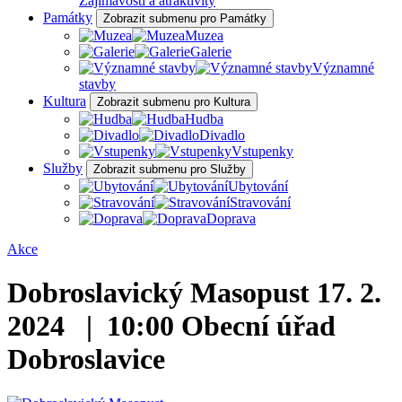
Zajímavosti a atraktivity
Památky
Zobrazit submenu pro Památky
Muzea
Galerie
Významné
stavby
Kultura
Zobrazit submenu pro Kultura
Hudba
Divadlo
Vstupenky
Služby
Zobrazit submenu pro Služby
Ubytování
Stravování
Doprava
Akce
Dobroslavický Masopust
17. 2.
2024 | 10:00
Obecní úřad
Dobroslavice