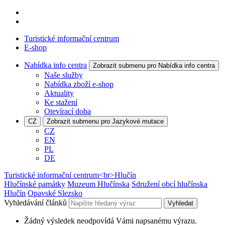
Turistické informační centrum
E-shop
Nabídka info centra
Zobrazit submenu pro Nabídka info centra
Naše služby
Nabídka zboží e-shop
Aktuality
Ke stažení
Otevírací doba
CZ
Zobrazit submenu pro Jazykové mutace
CZ
EN
PL
DE
Turistické informační centrum<br>Hlučín
Hlučínské památky
Muzeum Hlučínska
Sdružení obcí hlučínska
Hlučín
Opavské Slezsko
Vyhledávání článků
Vyhledat
Žádný výsledek neodpovídá Vámi napsanému výrazu.