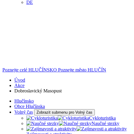
DE
Poznejte celé
HLUČÍNSKO
Poznejte město
HLUČÍN
Úvod
Akce
Dobroslavický Masopust
Hlučínsko
Obce Hlučínska
Volný čas
Zobrazit submenu pro Volný čas
Cykloturistika
Naučné stezky