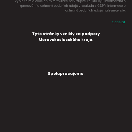
Vyplněním a odesláním formuláře potvrzujete, že jste byli informováni o
zpracování a ochraně osobních údajů v souladu s GDPR. Informace o
ochraně osobních údajů naleznete
zde
.
Odeslat
Tyto stránky vznikly za podpory
Moravskoslezského kraje.
Spolupracujeme: