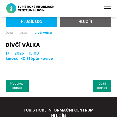
HLUČÍNSKO
HLUČÍN
Úvod
Akce
Dívčí válka
DÍVČÍ VÁLKA
17. 1. 2025 | 18:00
kinosál KD Štěpánkovice
Předchozí
Další
článek
článek
TURISTICKÉ INFORMAČNÍ CENTRUM
HLUČÍN