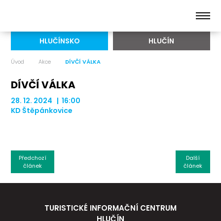
HLUČÍNSKO
HLUČÍN
Úvod
Akce
DÍVČÍ VÁLKA
DÍVČÍ VÁLKA
28. 12. 2024 | 16:00
KD Štěpánkovice
Předchozí
Další
článek
článek
TURISTICKÉ INFORMAČNÍ CENTRUM
HLUČÍN