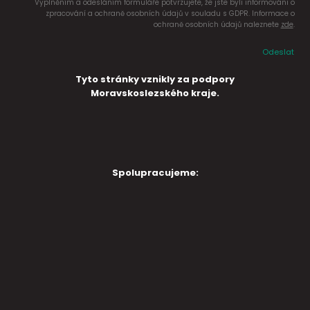
Vyplněním a odesláním formuláře potvrzujete, že jste byli informováni o
zpracování a ochraně osobních údajů v souladu s GDPR. Informace o
ochraně osobních údajů naleznete
zde
.
Odeslat
Tyto stránky vznikly za podpory
Moravskoslezského kraje.
Spolupracujeme: