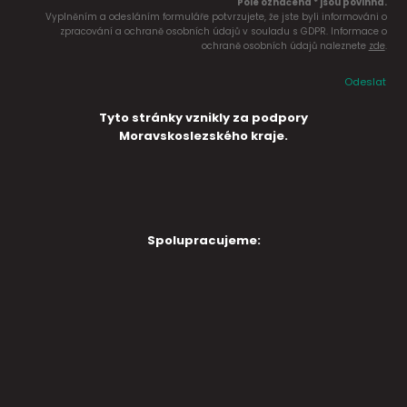
Pole označena * jsou povinná.
Vyplněním a odesláním formuláře potvrzujete, že jste byli informováni o
zpracování a ochraně osobních údajů v souladu s GDPR. Informace o
ochraně osobních údajů naleznete
zde
.
Odeslat
Tyto stránky vznikly za podpory
Moravskoslezského kraje.
Spolupracujeme: