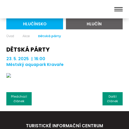
HLUČÍNSKO
HLUČÍN
Úvod
Akce
Dětská párty
DĚTSKÁ PÁRTY
23. 5. 2025 | 16:00
Městský aquapark Kravaře
Předchozí
Další
článek
článek
TURISTICKÉ INFORMAČNÍ CENTRUM