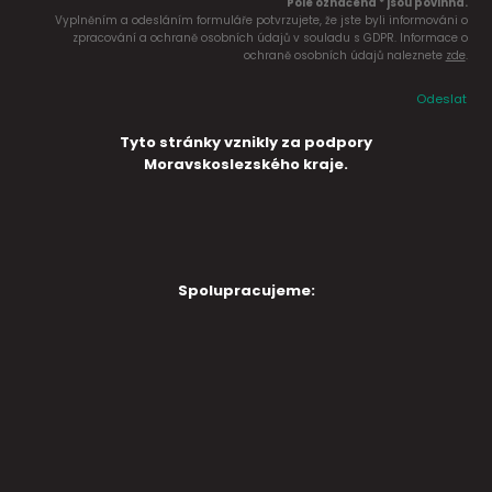
Pole označena * jsou povinná.
Vyplněním a odesláním formuláře potvrzujete, že jste byli informováni o
zpracování a ochraně osobních údajů v souladu s GDPR. Informace o
ochraně osobních údajů naleznete
zde
.
Odeslat
Tyto stránky vznikly za podpory
Moravskoslezského kraje.
Spolupracujeme: