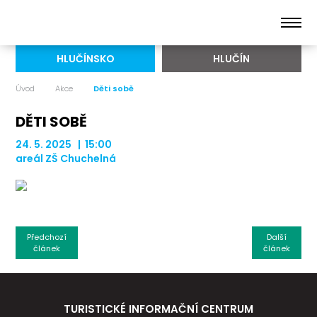
HLUČÍNSKO
HLUČÍN
Úvod
Akce
Děti sobě
DĚTI SOBĚ
24. 5. 2025 | 15:00
areál ZŠ Chuchelná
Předchozí
Další
článek
článek
TURISTICKÉ INFORMAČNÍ CENTRUM