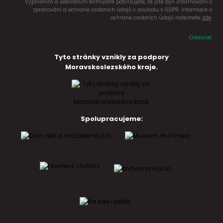
Vyplněním a odesláním formuláře potvrzujete, že jste byli informováni o
zpracování a ochraně osobních údajů v souladu s GDPR. Informace o
ochraně osobních údajů naleznete
zde
.
Odeslat
Tyto stránky vznikly za podpory
Moravskoslezského kraje.
Spolupracujeme: