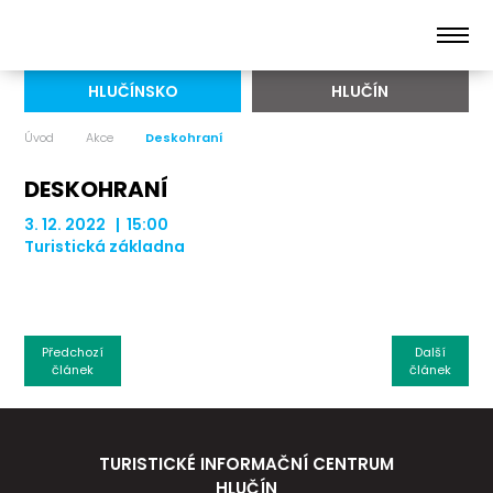
HLUČÍNSKO
HLUČÍN
Úvod
Akce
Deskohraní
DESKOHRANÍ
3. 12. 2022 | 15:00
Turistická základna
Předchozí
Další
článek
článek
TURISTICKÉ INFORMAČNÍ CENTRUM
HLUČÍN