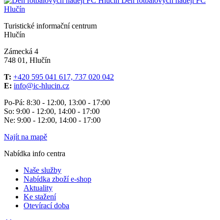
Den fotbalových nadějí FC
Hlučín
Turistické informační centrum
Hlučín
Zámecká 4
748 01, Hlučín
T:
+420 595 041 617, 737 020 042
E:
info@ic-hlucin.cz
Po-Pá: 8:30 - 12:00, 13:00 - 17:00
So: 9:00 - 12:00, 14:00 - 17:00
Ne: 9:00 - 12:00, 14:00 - 17:00
Najít na mapě
Nabídka info centra
Naše služby
Nabídka zboží e-shop
Aktuality
Ke stažení
Otevírací doba