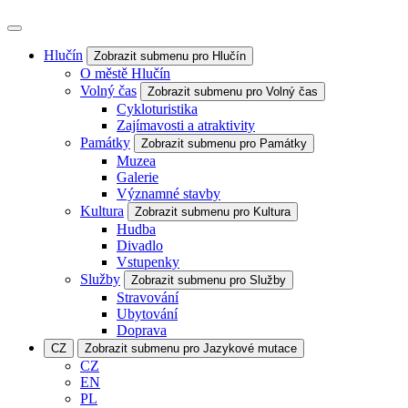
Hlučín
Zobrazit submenu pro Hlučín
O městě Hlučín
Volný čas
Zobrazit submenu pro Volný čas
Cykloturistika
Zajímavosti a atraktivity
Památky
Zobrazit submenu pro Památky
Muzea
Galerie
Významné stavby
Kultura
Zobrazit submenu pro Kultura
Hudba
Divadlo
Vstupenky
Služby
Zobrazit submenu pro Služby
Stravování
Ubytování
Doprava
CZ
Zobrazit submenu pro Jazykové mutace
CZ
EN
PL