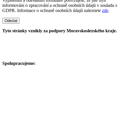
Vyplněním a odesláním formuláře potvrzujete, že jste byli
informováni o zpracování a ochraně osobních údajů v souladu s
GDPR. Informace o ochraně osobních údajů naleznete
zde
.
Odeslat
Tyto stránky vznikly za podpory Moravskoslezského kraje.
Spolupracujeme: