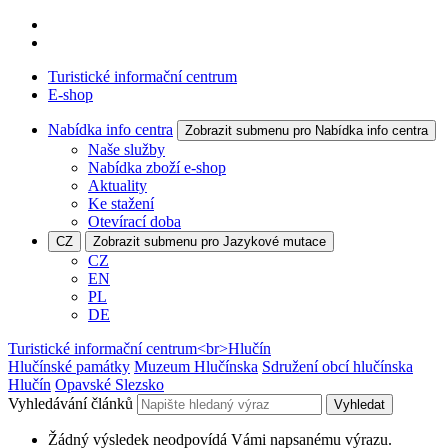
Turistické informační centrum
E-shop
Nabídka info centra
Zobrazit submenu pro Nabídka info centra
Naše služby
Nabídka zboží e-shop
Aktuality
Ke stažení
Otevírací doba
CZ
Zobrazit submenu pro Jazykové mutace
CZ
EN
PL
DE
Turistické informační centrum<br>Hlučín
Hlučínské památky
Muzeum Hlučínska
Sdružení obcí hlučínska
Hlučín
Opavské Slezsko
Vyhledávání článků
Vyhledat
Žádný výsledek neodpovídá Vámi napsanému výrazu.