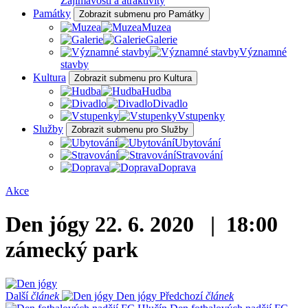
Zajímavosti a atraktivity
Památky
Zobrazit submenu pro Památky
Muzea
Galerie
Významné
stavby
Kultura
Zobrazit submenu pro Kultura
Hudba
Divadlo
Vstupenky
Služby
Zobrazit submenu pro Služby
Ubytování
Stravování
Doprava
Akce
Den jógy
22. 6. 2020 | 18:00
zámecký park
Další
článek
Den jógy
Předchozí
článek