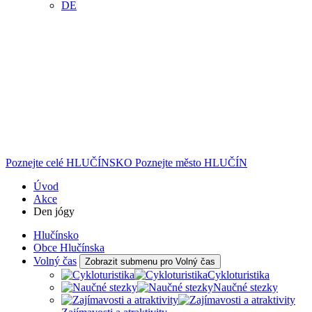
DE
Poznejte celé
HLUČÍNSKO
Poznejte město
HLUČÍN
Úvod
Akce
Den jógy
Hlučínsko
Obce Hlučínska
Volný čas
Zobrazit submenu pro Volný čas
Cykloturistika
Naučné stezky