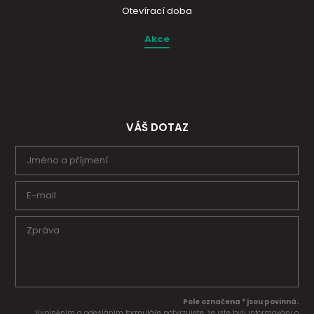
Otevírací doba
Akce
VÁŠ DOTAZ
Pole označena * jsou povinná.
Vyplněním a odesláním formuláře potvrzujete, že jste byli informováni o