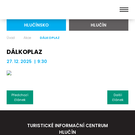
HLUČÍNSKO
HLUČÍN
Úvod
Akce
DÁLKOPLAZ
DÁLKOPLAZ
27. 12. 2025 | 9:30
Předchozí
Další
článek
článek
TURISTICKÉ INFORMAČNÍ CENTRUM
HLUČÍN