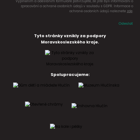
Vyplněním a odesláním formuláře potvrzujete, že jste byli informováni o
zpracování a ochraně osobních údajů v souladu s GDPR. Informace o
ochraně osobních údajů naleznete
zde
.
Odeslat
Tyto stránky vznikly za podpory
Moravskoslezského kraje.
Spolupracujeme: