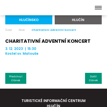
HLUČÍNSKO
HLUČÍN
Úvod
Akce
Charitativní adventní koncert
CHARITATIVNÍ ADVENTNÍ KONCERT
3. 12. 2023 | 15:30
Kostel sv. Matouše
Předchozí
Další
článek
článek
TURISTICKÉ INFORMAČNÍ CENTRUM
HLUČÍN